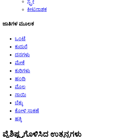
ಸ್ಪ್ರೇ
ಕೀಟನಾಶಕ
ಜಾತಿಗಳ ಮೂಲಕ
ಒಂಟೆ
ಕುದುರೆ
ದನಗಳು
ಮೇಕೆ
ಕುರಿಗಳು
ಹಂದಿ
ಮೊಲ
ನಾಯಿ
ಬೆಕ್ಕು
ಕೋಳಿ ಸಾಕಣೆ
ಹಕ್ಕಿ
ವೈಶಿಷ್ಟ್ಯಗೊಳಿಸಿದ ಉತ್ಪನ್ನಗಳು