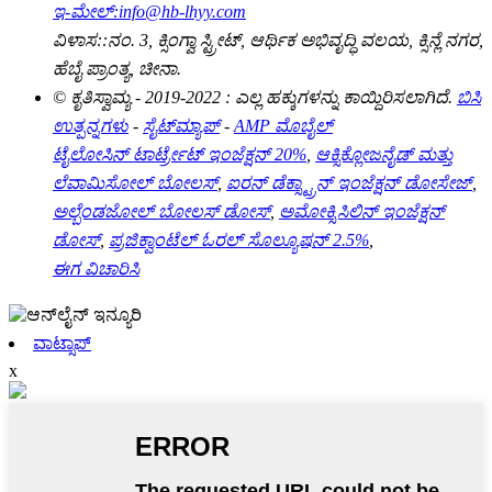
ಇ-ಮೇಲ್:
info@hb-lhyy.com
ವಿಳಾಸ::
ನಂ. 3, ಕ್ಸಿಂಗ್ವಾ ಸ್ಟ್ರೀಟ್, ಆರ್ಥಿಕ ಅಭಿವೃದ್ಧಿ ವಲಯ, ಕ್ಸಿನ್ಲೆ ನಗರ,
ಹೆಬೈ ಪ್ರಾಂತ್ಯ, ಚೀನಾ.
© ಕೃತಿಸ್ವಾಮ್ಯ - 2019-2022 : ಎಲ್ಲ ಹಕ್ಕುಗಳನ್ನು ಕಾಯ್ದಿರಿಸಲಾಗಿದೆ.
ಬಿಸಿ
ಉತ್ಪನ್ನಗಳು
-
ಸೈಟ್‌ಮ್ಯಾಪ್
-
AMP ಮೊಬೈಲ್
ಟೈಲೋಸಿನ್ ಟಾರ್ಟ್ರೇಟ್ ಇಂಜೆಕ್ಷನ್ 20%
,
ಆಕ್ಸಿಕ್ಲೋಜನೈಡ್ ಮತ್ತು
ಲೆವಾಮಿಸೋಲ್ ಬೋಲಸ್
,
ಐರನ್ ಡೆಕ್ಸ್ಟ್ರಾನ್ ಇಂಜೆಕ್ಷನ್ ಡೋಸೇಜ್
,
ಅಲ್ಬೆಂಡಜೋಲ್ ಬೋಲಸ್ ಡೋಸ್
,
ಅಮೋಕ್ಸಿಸಿಲಿನ್ ಇಂಜೆಕ್ಷನ್
ಡೋಸ್
,
ಪ್ರಜಿಕ್ವಾಂಟೆಲ್ ಓರಲ್ ಸೊಲ್ಯೂಷನ್ 2.5%
,
ಈಗ ವಿಚಾರಿಸಿ
ವಾಟ್ಸಾಪ್
x