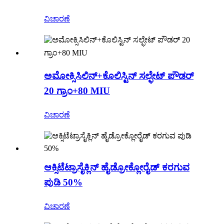
ವಿಚಾರಣೆ
ಅಮೋಕ್ಸಿಸಿಲಿನ್+ಕೊಲಿಸ್ಟಿನ್ ಸಲ್ಫೇಟ್ ಪೌಡರ್
20 ಗ್ರಾಂ+80 MIU
ವಿಚಾರಣೆ
ಆಕ್ಸಿಟೆಟ್ರಾಸೈಕ್ಲಿನ್ ಹೈಡ್ರೋಕ್ಲೋರೈಡ್ ಕರಗುವ
ಪುಡಿ 50%
ವಿಚಾರಣೆ