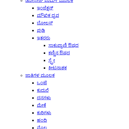
ಡೋಸೇಜ್ ಫಾರ್ಮ್ ಮೂಲಕ
ಇಂಜೆಕ್ಷನ್
ಮೌಖಿಕ ದ್ರವ
ಬೋಲಸ್
ಪುಡಿ
ಇತರರು
ಸಾಕುಪ್ರಾಣಿ ಔಷಧ
ಕಣ್ಣಿನ ಔಷಧ
ಸ್ಪ್ರೇ
ಕೀಟನಾಶಕ
ಜಾತಿಗಳ ಮೂಲಕ
ಒಂಟೆ
ಕುದುರೆ
ದನಗಳು
ಮೇಕೆ
ಕುರಿಗಳು
ಹಂದಿ
ಮೊಲ